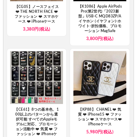
【K1086】Apple AirPods
【CG05】ノースフェイス
Pro(第2世代)「2023新
❤️ THE NORTH FACE ❤️
型」USB-C MQD83ZP/A
ファッション ❤️ スマホケ
イヤホン (イヤフォン)​​​​-​​​ホ
ース ❤️ iPhoneケース
ワイト-折扣価格、プロモ
3,380円(税込)
ーション MagSafe
3,800円(税込)
【CE61】8つの基本色、1
【KP88】 CHANEL ❤️ 気
00以上のパターンから選
質 ❤️ iPhone15 ❤️ ファッ
択可能 すべてのAppleモ
ション ❤️ スマホケース❤️
デルに対応、プロモーシ
iPhoneケース
ョン活動中 ❤️ 気質 ❤️ フ
5,980円(税込)
ァッション ❤️ iPhoneケ