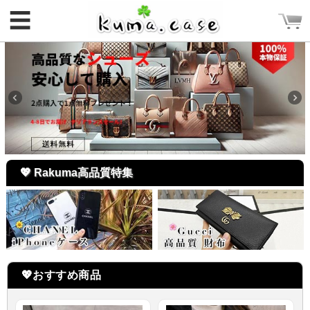
☰
新規会員登録
ログイン
新規会員登録
💖 Rakuma高品質特集
CATEGORY
ホーム
Rakuma iPhone ケース
Rakuma 高品質 財布
💖おすすめ商品
iPhoneケース