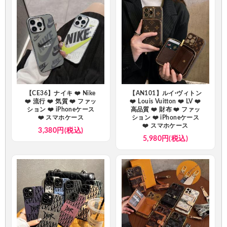
カップル人気
AirPodsケース
ケースDIY
新商品
アクセサリ
セール
【CE36】ナイキ ❤️ Nike
【AN101】ルイ·ヴィトン
❤️ 流行 ❤️ 気質 ❤️ ファッ
❤️ Louis Vuitton ❤️ LV ❤️
ション ❤️ iPhoneケース
高品質 ❤️ 財布 ❤️ ファッ
FOLLOW US
❤️ スマホケース
ション ❤️ iPhoneケース
❤️ スマホケース
Web: https://www.kumacase.jp
3,380円(税込)
5,980円(税込)
Instagram: kumacase_jp
Instagram: kumacasestore
Twitter: kumacasestore
E-mail: kumacasestore@gmail.com
Line ID: kumacase