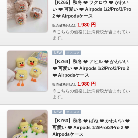
【KZ65】秋冬 ❤️ フクロウ ❤️ かわい
カップル人気
い ❤️ 可愛い ❤️ Airpods 1/2/Pro/3/Pro
AirPodsケース
2 ❤️ Airpodsケース
ケースDIY
1,980
円
販売価格(税込):
※こちらの価格には消費税が含まれてい
新商品
ます。
アクセサリ
セール
NEW
オススメ
【KZ64】秋冬 ❤️ アヒル ❤️ かわいい
❤️ 可愛い ❤️ Airpods 1/2/Pro/3/Pro 2
FOLLOW US
❤️ Airpodsケース
Web: https://www.kumacase.jp
1,980
円
販売価格(税込):
Instagram: kumacase_jp
※こちらの価格には消費税が含まれてい
Instagram: kumacasestore
ます。
Twitter: kumacasestore
E-mail: kumacasestore@gmail.com
NEW
オススメ
Line ID: kumacase
【KZ63】秋冬 ❤️ ばね ❤️ かわいい ❤️
可愛い ❤️ Airpods 1/2/Pro/3/Pro 2 ❤️
Airpodsケース