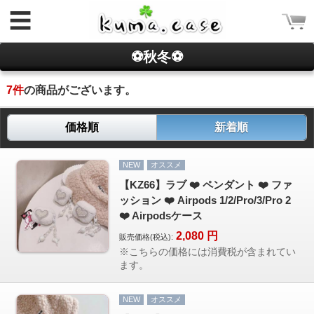
☰
⚽秋冬⚽
7
件
の商品がございます。
価格順
新着順
ログイン
NEW
オススメ
新規会員登録
【KZ66】ラブ ❤️ ペンダント ❤️ ファ
ッション ❤️ Airpods 1/2/Pro/3/Pro 2
CATEGORY
❤️ Airpodsケース
ホーム
2,080
円
販売価格(税込):
※こちらの価格には消費税が含まれてい
Rakuma iPhone ケース
ます。
Rakuma 高品質 財布
iPhoneケース
NEW
オススメ