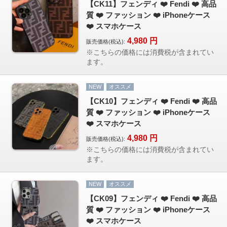
【CK11】フェンディ ❤️ Fendi ❤️ 高品
カップル人気
質 ❤️ ファッション ❤️ iPhoneケース
AirPodsケース
❤️ スマホケース
ケースDIY
4,980
円
販売価格(税込):
※こちらの価格には消費税が含まれてい
新商品
ます。
アクセサリ
セール
NEW
オススメ
【CK10】フェンディ ❤️ Fendi ❤️ 高品
質 ❤️ ファッション ❤️ iPhoneケース
FOLLOW US
❤️ スマホケース
Web: https://www.kumacase.jp
4,980
円
販売価格(税込):
Instagram: kumacase_jp
※こちらの価格には消費税が含まれてい
Instagram: kumacasestore
ます。
Twitter: kumacasestore
E-mail: kumacasestore@gmail.com
NEW
オススメ
Line ID: kumacase
【CK09】フェンディ ❤️ Fendi ❤️ 高品
質 ❤️ ファッション ❤️ iPhoneケース
❤️ スマホケース