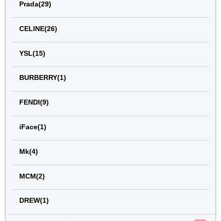
Prada(29)
CELINE(26)
YSL(15)
BURBERRY(1)
FENDI(9)
iFace(1)
Mk(4)
MCM(2)
DREW(1)