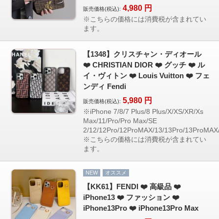
4,980
円
販売価格(税込):
※こちらの価格には消費税が含まれてい
ます。
【1348】クリスチャン・ディオール
❤️ CHRISTIAN DIOR ❤️ グッチ ❤️ ル
イ・ヴィトン ❤️ Louis Vuitton ❤️ フェ
ンディ Fendi
5,980
円
販売価格(税込):
※iPhone 7/8/7 Plus/8 Plus/X/XS/XR/Xs
Max/11/Pro/Pro Max/SE
2/12/12Pro/12ProMAX/13/13Pro/13ProMAX
※こちらの価格には消費税が含まれてい
ます。
NEW
オススメ
【KK61】FENDI ❤️ 高級品 ❤️
iPhone13 ❤️ ファッション ❤️
iPhone13Pro ❤️ iPhone13Pro Max