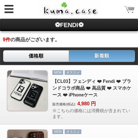
☰
⚽FENDI⚽
9
件
の商品がございます。
価格順
新着順
ログイン
NEW
オススメ
新規会員登録
【CL03】フェンディ ❤️ Fendi ❤️ ブラ
ンドコラボ商品 ❤️ 高品質 ❤️ スマホケ
CATEGORY
ース ❤️ iPhoneケース
ホーム
4,980
円
販売価格(税込):
※こちらの価格には消費税が含まれてい
Rakuma iPhone ケース
ます。
Rakuma 高品質 財布
iPhoneケース
NEW
オススメ