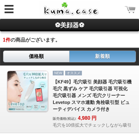
☰
⚽美顔器⚽
1
件
の商品がございます。
価格順
新着順
ログイン
NEW
オススメ
新規会員登録
【KF49】毛穴吸引 美顔器 毛穴吸引機
毛穴 黒ずみ ケア 毛穴吸引器 可視化
CATEGORY
毛穴吸引器 メンズ 毛穴クリーナー
Levetop スマホ連動 角栓吸引型 ビュ
ホーム
ーティデバイス カメラ付き
Rakuma iPhone ケース
4,980
円
販売価格(税込):
Rakuma 高品質 財布
毛穴を10倍拡大でチェックしながら吸引
iPhoneケース