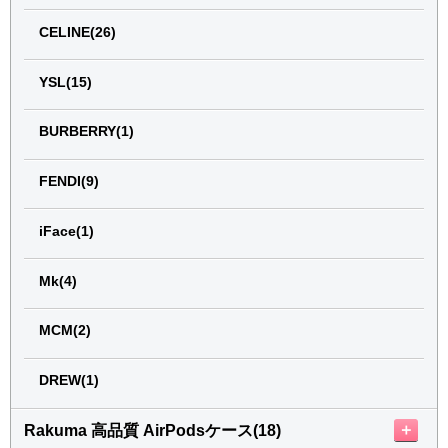
CELINE(26)
YSL(15)
BURBERRY(1)
FENDI(9)
iFace(1)
Mk(4)
MCM(2)
DREW(1)
＋
Rakuma 高品質 AirPodsケース(18)