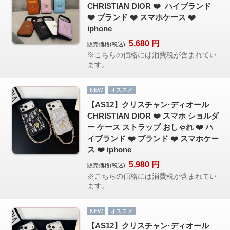
カップル人気
CHRISTIAN DIOR ❤️ ️ ハイブランド
❤️ ブランド ❤️ スマホケース ❤️
AirPodsケース
iphone
ケースDIY
5,680
円
販売価格(税込):
新商品
※こちらの価格には消費税が含まれてい
ます。
アクセサリ
セール
NEW
オススメ
【AS12】クリスチャン·ディオール
FOLLOW US
CHRISTIAN DIOR ❤️ スマホ ショルダ
ー ケース ストラップ おしゃれ ❤️ ハ
Web: https://www.kumacase.jp
イブランド ❤️ ブランド ❤️ スマホケー
Instagram: kumacase_jp
ス ❤️ iphone
Instagram: kumacasestore
5,980
円
販売価格(税込):
Twitter: kumacasestore
※こちらの価格には消費税が含まれてい
E-mail: kumacasestore@gmail.com
ます。
Line ID: kumacase
NEW
オススメ
【AS12】クリスチャン·ディオール