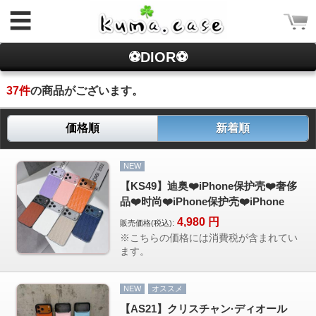
☰
⚽DIOR⚽
37
件
の商品がございます。
価格順
新着順
ログイン
NEW
新規会員登録
【KS49】迪奥❤️iPhone保护壳❤️奢侈
品❤️时尚❤️iPhone保护壳❤️iPhone
CATEGORY
4,980
円
販売価格(税込):
ホーム
※こちらの価格には消費税が含まれてい
ます。
Rakuma iPhone ケース
Rakuma 高品質 財布
NEW
オススメ
iPhoneケース
【AS21】クリスチャン·ディオール