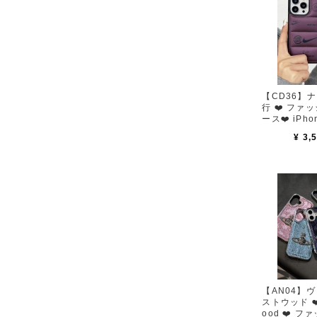
【CD36】ナイ
行 ❤️ ファ
ース❤️ iPh
¥ 3,
【AN04】
ストウッド ❤️ 
ood ❤️ ファ