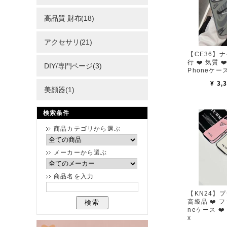
高品質 財布(18)
アクセサリ(21)
【CE36】ナイキ
行 ❤️ 気質 ❤
DIY/専門ページ(3)
Phoneケー
¥ 3,
美顔器(1)
検索条件
商品カテゴリから選ぶ
メーカーから選ぶ
商品名を入力
【KN24】プラダ
高級品 ❤️ フ
neケース ❤️ 
x