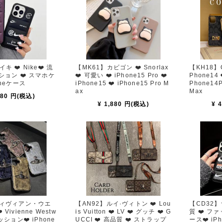
キ ❤️ Nike❤️ 流
【MK61】カビゴン ❤️ Snorlax
【KH18】Coach 
ッション ❤️ スマホケ
❤️ 可愛い ❤️ iPhone15 Pro ❤️
Phone14
oneケース
iPhone15 ❤️ iPhone15 Pro M
Phone14P
ax
Max
580 円(税込)
¥ 1,880 円(税込)
¥ 
ヴィヴィアン・ウエ
【AN92】ルイ·ヴィトン ❤️ Lou
【CD32】ナ
Vivienne Westw
is Vuitton ❤️ LV ❤️ グッチ ❤️ G
質 ❤️ フ
ッション❤️ iPhone
UCCI ❤️ 高品質 ❤️ ストラップ
ース❤️ iP