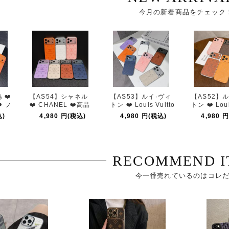
今月の新着商品をチェック
【AS54】シャネル
【AS53】ルイ·ヴィ
【AS52】ルイ·
❤️ CHANEL ❤️高品
トン ❤️ Louis Vuitto
トン ❤️ Louis V
n
質 ❤️ 流行 ❤️ ファッ
n ❤️ LV ❤️ 高品質 ❤️
n ❤️ LV ❤️ 高品
4,980 円(税込)
4,980 円(税込)
4,980 円(税
ション ❤️ iPhoneケ
ファッション ❤️ iPh
ファッション ❤️ 
ース ❤️ スマホケース
oneケース ❤️ スマホ
oneケース ❤️ 
ケー
ケー
RECOMMEND I
今一番売れているのはコレ