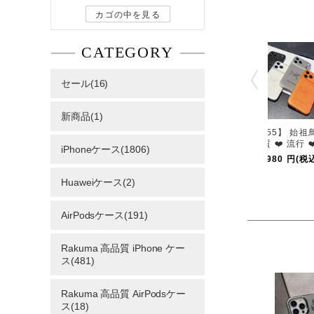
カゴの中を見る
CATEGORY
セール(16)
新商品(1)
【AS37】❤️ グッチ
【AS56】ルイ·ヴィ
【AS55】 始祖鳥 ❤️
❤️ GUCCI ❤️ 高品質
トン ❤️ Louis Vuitto
高品質 ❤️ 流行 ❤️ フ
iPhoneケース(1806)
❤️ ストラップ ❤️ フ
n ❤️ LV ❤️ 高品質 ❤️
ァッション ❤️ iPho
4,980 円(税込)
4,980 円(税込)
4,980 円(税込)
ァッション ❤️ iPhon
ファッション ❤️ iPh
eケース ❤️ スマホケ
eケース ❤️ スマホケ
oneケース ❤️ スマホ
ース
Huaweiケース(2)
ー
ケー
AirPodsケース(191)
Rakuma 高品質 iPhone ケー
ス(481)
Rakuma 高品質 AirPodsケー
ス(18)