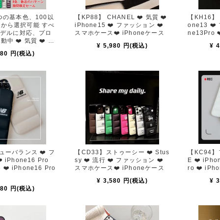
つの基本色、100以
【KP88】 CHANEL ❤️ 気質 ❤️
【KH16】 LV ❤️ 高級品 ❤️ iP
から選択可能 すべ
iPhone15 ❤️ ファッション ❤️
one13 ❤️ 
eモデルに対応、プロ
スマホケース❤️ iPhoneケース
ne13Pro 
中 ❤️ 気質 ❤️ フ
¥ 5,980 円(税込)
¥ 
 iPhoneケース ❤️
580 円(税込)
ューバランス ❤️ フ
【CD33】ストゥーシー ❤️ Stus
【KC94】フ
Pro
sy ❤️ 流行 ❤️ ファッション ❤️
E ❤️ iPhone16 ❤️ iPhone16 P
6 ❤️ iPhone16 Pro
スマホケース❤️ iPhoneケース
ro ❤️ iPh
¥ 3,580 円(税込)
¥ 
980 円(税込)