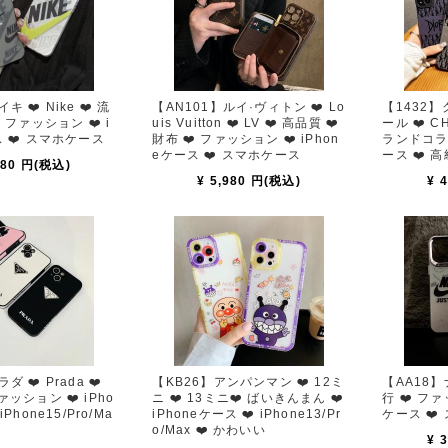
 ❤️ Nike ❤️ 流
【AN101】ルイ·ヴィトン ❤️ Lo
【1432
️ ファッション ❤️ i
uis Vuitton ❤️ LV ❤️ 高品質 ❤️
ール ❤️ CH
ス ❤️ スマホケース
財布 ❤️ ファッション ❤️ iPhon
ランドコラボ
eケース ❤️ スマホケース
ース ❤️ 
380 円(税込)
¥ 5,980 円(税込)
¥ 
 ❤️ Prada ❤️
【KB26】アンパンマン ❤️ 12ミ
【AA18】ナ
ァッション ❤️ iPho
ニ ❤️ 13ミニ❤️ ばいきんまん ❤️
行 ❤️ ファ
iPhone15/Pro/Ma
iPhoneケース ❤️ iPhone13/Pr
ケース ❤️
o/Max ❤️ かわいい
¥ 