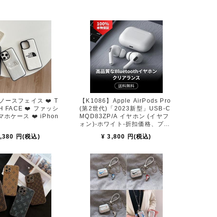
ノースフェイス ❤️ T
【K1086】Apple AirPods Pro
H FACE ❤️ ファッシ
(第2世代)「2023新型」USB-C
マホケース ❤️ iPhon
MQD83ZP/A イヤホン (イヤフ
ォン)​​​​-​​​ホワイト-折扣価格、プロ
モーション MagSafe
3,380 円(税込)
¥ 3,800 円(税込)