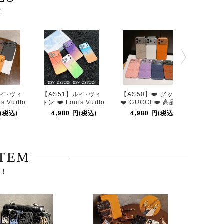
！
ヴィ
【AS51】ルイ·ヴィ
【AS50】❤️ グッチ
【KS49】迪
uitto
トン ❤️ Louis Vuitto
❤️ GUCCI ❤️ 高品質
one保护壳
質 ❤️
n ❤️ LV ❤️ 高品質 ❤️
❤️ ストラップ ❤️ フ
❤️时尚❤️iP
込)
4,980 円(税込)
4,980 円(税込)
4,980 
iPh
ファッション ❤️ iPh
ァッション ❤️ iPhon
壳❤️iPhon
スマホ
oneケース ❤️ スマホ
eケース ❤️ スマホケ
ケー
ー
TEM
だ！