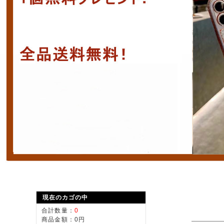
現在のカゴの中
合計数量：
0
商品金額：
0円