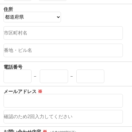
カップル人気
住所
AirPodsケース
ケースDIY
新商品
アクセサリ
セール
FOLLOW US
電話番号
Web: https://www.kumacase.jp
－
－
Instagram: kumacase_jp
Instagram: kumacasestore
メールアドレス
※
Twitter: kumacasestore
E-mail: kumacasestore@gmail.com
Line ID: kumacase
お問い合わせ内容
※