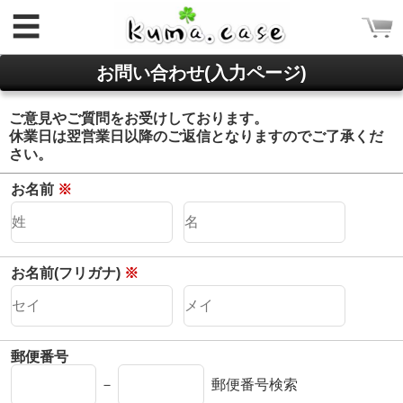
☰
お問い合わせ(入力ページ)
ご意見やご質問をお受けしております。
休業日は翌営業日以降のご返信となりますのでご了承くだ
さい。
ログイン
お名前
※
新規会員登録
CATEGORY
お名前(フリガナ)
※
ホーム
Rakuma iPhone ケース
Rakuma 高品質 財布
郵便番号
iPhoneケース
－
郵便番号検索