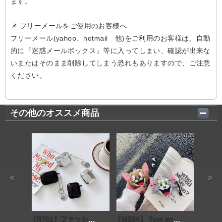
ます。
📌 フリーメールをご使用のお客様へ
フリーメール(yahoo、hotmail 他)をご利用のお客様は、自動
的に『迷惑メールボックス』等に入ってしまい、確認が出来な
いまたはそのまま削除してしまう恐れもありますので、ご注意
ください。
その他のオススメ商品
<
>
【R701】ファッション ❤️ 気質 ❤️ Airpodsケース ❤️ Airpods 1/Airpods 2/Airpods Pro
【ME64】 Tom and Jerry ❤ ❤ Airpodsケース ❤ Airpods 1/Airpods 2/Airpods Pro カップル