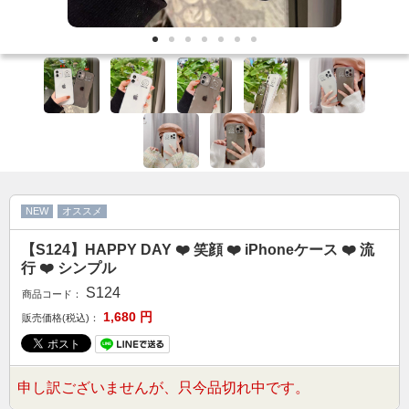
カップル人気
AirPodsケース
ケースDIY
新商品
アクセサリ
セール
FOLLOW US
NEW
オススメ
Web: https://www.kumacase.jp
【S124】HAPPY DAY ❤️ 笑顔 ❤️ iPhoneケース ❤️ 流
Instagram: kumacase_jp
行 ❤️ シンプル
Instagram: kumacasestore
S124
商品コード：
Twitter: kumacasestore
1,680
円
販売価格(税込)：
E-mail: kumacasestore@gmail.com
Line ID: kumacase
申し訳ございませんが、只今品切れ中です。