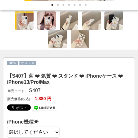
カップル人気
AirPodsケース
ケースDIY
新商品
アクセサリ
セール
NEW
オススメ
FOLLOW US
【S407】菊 ❤️ 気質 ❤️ スタンド ❤️ iPhoneケース ❤️
Web: https://www.kumacase.jp
iPhone13/Pro/Max
Instagram: kumacase_jp
S407
商品コード：
Instagram: kumacasestore
1,880
円
販売価格(税込)：
Twitter: kumacasestore
E-mail: kumacasestore@gmail.com
Line ID: kumacase
iPhone機種☀