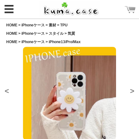
☰
HOME >
iPhoneケース
>
素材
>
TPU
HOME >
iPhoneケース
>
スタイル
>
気質
HOME >
iPhoneケース
>
iPhone13/Pro/Max
ログイン
新規会員登録
<
>
CATEGORY
ホーム
Rakuma iPhone ケース
Rakuma 高品質 財布
iPhoneケース