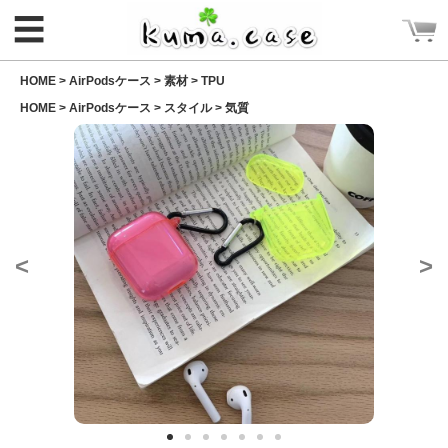
☰
HOME >
AirPodsケース
>
素材
>
TPU
HOME >
AirPodsケース
>
スタイル
>
気質
ログイン
新規会員登録
<
>
CATEGORY
ホーム
Rakuma iPhone ケース
Rakuma 高品質 財布
iPhoneケース