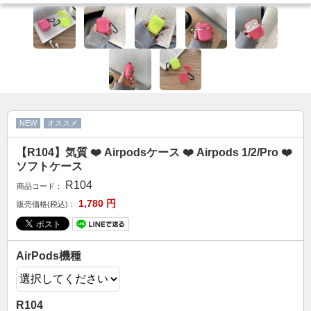
カップル人気
AirPodsケース
ケースDIY
新商品
アクセサリ
セール
NEW
オススメ
【R104】気質 ❤️ Airpodsケース ❤️ Airpods 1/2/Pro ❤️
FOLLOW US
ソフトケース
Web: https://www.kumacase.jp
R104
商品コード：
Instagram: kumacase_jp
1,780
円
販売価格(税込)：
Instagram: kumacasestore
Twitter: kumacasestore
E-mail: kumacasestore@gmail.com
AirPods機種
Line ID: kumacase
R104