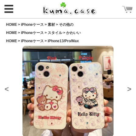
☰
HOME >
iPhoneケース
>
素材
>
その他の
HOME >
iPhoneケース
>
スタイル
>
かわいい
HOME >
iPhoneケース
>
iPhone13/Pro/Max
ログイン
新規会員登録
<
>
CATEGORY
ホーム
Rakuma iPhone ケース
Rakuma 高品質 財布
iPhoneケース