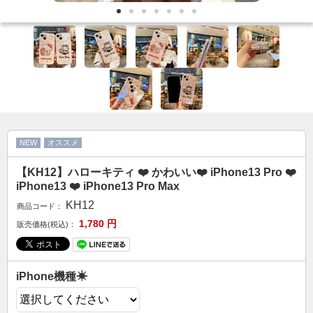
カップル人気
AirPodsケース
ケースDIY
新商品
アクセサリ
セール
NEW
オススメ
FOLLOW US
【KH12】ハローキティ ❤️ かわいい❤️ iPhone13 Pro ❤️
Web: https://www.kumacase.jp
iPhone13 ❤️ iPhone13 Pro Max
Instagram: kumacase_jp
KH12
商品コード：
Instagram: kumacasestore
1,780
円
販売価格(税込)：
Twitter: kumacasestore
E-mail: kumacasestore@gmail.com
Line ID: kumacase
iPhone機種☀