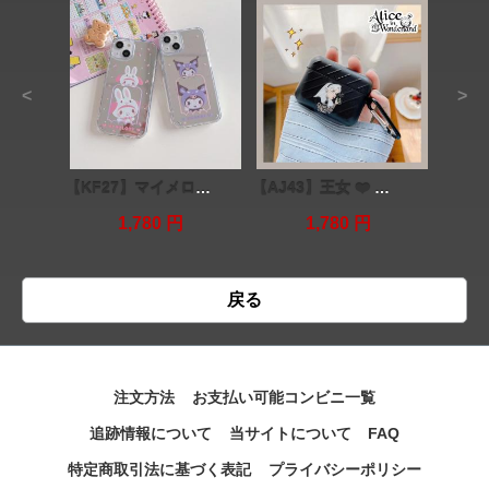
<
>
【KF27】マイメロディ ❤️ クロミちゃん ❤️ iPhone13 Pro ❤️ iPhone13 ❤️ iPhone13 Pro Max
【AJ43】王女 ❤️ Airpodsケース ❤️ かわいい
1,780 円
1,780 円
戻る
注文方法
お支払い可能コンビニ一覧
追跡情報について
当サイトについて
FAQ
特定商取引法に基づく表記
プライバシーポリシー