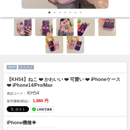
カップル人気
AirPodsケース
ケースDIY
新商品
アクセサリ
セール
FOLLOW US
NEW
オススメ
Web: https://www.kumacase.jp
【KH54】ねこ ❤️ かわいい ❤️ 可愛い ❤️ iPhoneケース
Instagram: kumacase_jp
❤️ iPhone14/Pro/Max
Instagram: kumacasestore
KH54
商品コード：
Twitter: kumacasestore
1,880
円
販売価格(税込)：
E-mail: kumacasestore@gmail.com
Line ID: kumacase
iPhone機種☀