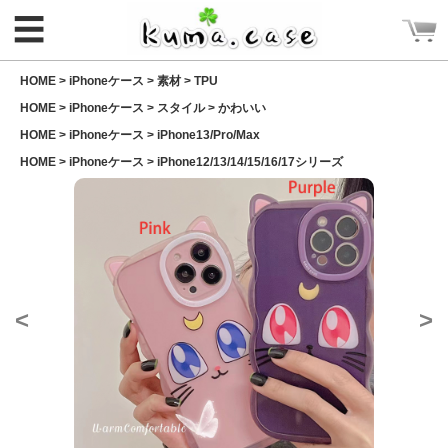
☰
HOME >
iPhoneケース
>
素材
>
TPU
HOME >
iPhoneケース
>
スタイル
>
かわいい
HOME >
iPhoneケース
>
iPhone13/Pro/Max
HOME >
iPhoneケース
>
iPhone12/13/14/15/16/17シリーズ
ログイン
新規会員登録
CATEGORY
<
>
ホーム
Rakuma iPhone ケース
Rakuma 高品質 財布
iPhoneケース