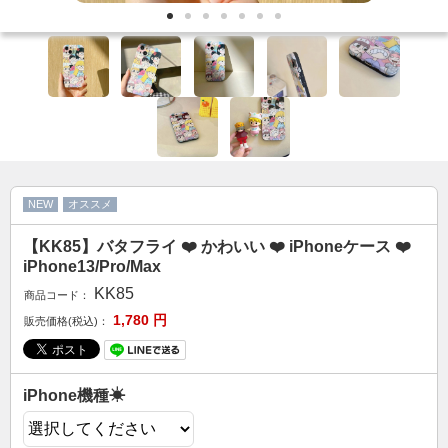
カップル人気
AirPodsケース
ケースDIY
新商品
アクセサリ
セール
NEW
オススメ
FOLLOW US
【KK85】バタフライ ❤️ かわいい ❤️ iPhoneケース ❤️
Web: https://www.kumacase.jp
iPhone13/Pro/Max
Instagram: kumacase_jp
KK85
商品コード：
Instagram: kumacasestore
1,780
円
販売価格(税込)：
Twitter: kumacasestore
E-mail: kumacasestore@gmail.com
Line ID: kumacase
iPhone機種☀