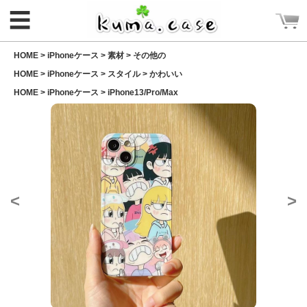
☰
HOME >
iPhoneケース
>
素材
>
その他の
HOME >
iPhoneケース
>
スタイル
>
かわいい
HOME >
iPhoneケース
>
iPhone13/Pro/Max
ログイン
新規会員登録
<
>
CATEGORY
ホーム
Rakuma iPhone ケース
Rakuma 高品質 財布
iPhoneケース