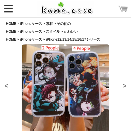
☰
HOME >
iPhoneケース
>
素材
>
その他の
HOME >
iPhoneケース
>
スタイル
>
かわいい
HOME >
iPhoneケース
>
iPhone12/13/14/15/16/17シリーズ
ログイン
新規会員登録
<
>
CATEGORY
ホーム
Rakuma iPhone ケース
Rakuma 高品質 財布
iPhoneケース