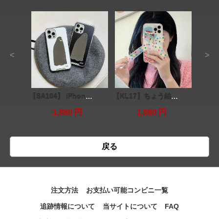
<
>
【SA104】 iPhoneケース ❤️ iPhone13/Pro/Max ❤️ 鏡 ❤️ かわいい
【KL17】ちょう結び ❤️ ファッション ❤️ 気質 ❤️ iPhoneケース ❤️ iPhone13/Pro/Max
1,880 円
1,880 円
戻る
注文方法
お支払い可能コンビニ一覧
追跡情報について
当サイトについて
FAQ