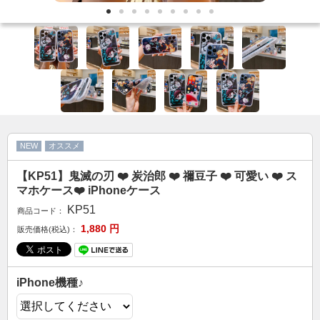
カップル人気
AirPodsケース
ケースDIY
新商品
アクセサリ
セール
NEW
オススメ
FOLLOW US
【KP51】鬼滅の刃 ❤️ 炭治郎 ❤️ 禰豆子 ❤️ 可愛い ❤️ ス
Web: https://www.kumacase.jp
マホケース❤️ iPhoneケース
Instagram: kumacase_jp
KP51
商品コード：
Instagram: kumacasestore
1,880
円
販売価格(税込)：
Twitter: kumacasestore
E-mail: kumacasestore@gmail.com
Line ID: kumacase
iPhone機種♪