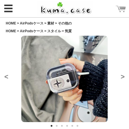
☰
HOME >
AirPodsケース
>
素材
>
その他の
HOME >
AirPodsケース
>
スタイル
>
気質
ログイン
新規会員登録
<
>
CATEGORY
ホーム
Rakuma iPhone ケース
Rakuma 高品質 財布
iPhoneケース