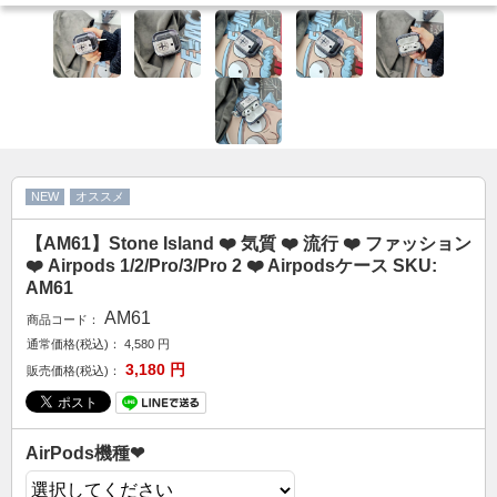
カップル人気
AirPodsケース
ケースDIY
新商品
アクセサリ
セール
NEW
オススメ
【AM61】Stone Island ❤️ 気質 ❤️ 流行 ❤️ ファッション
FOLLOW US
❤️ Airpods 1/2/Pro/3/Pro 2 ❤️ Airpodsケース SKU:
Web: https://www.kumacase.jp
AM61
Instagram: kumacase_jp
AM61
商品コード：
Instagram: kumacasestore
通常価格(税込)：
4,580
円
3,180
円
Twitter: kumacasestore
販売価格(税込)：
E-mail: kumacasestore@gmail.com
Line ID: kumacase
AirPods機種❤