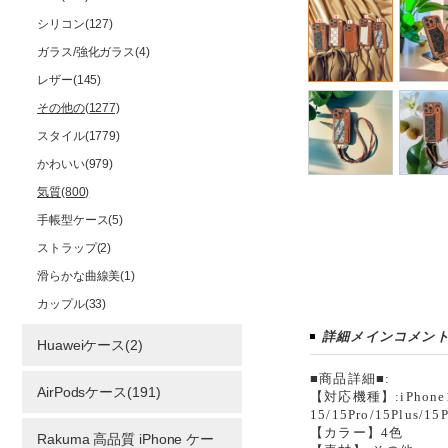
シリコン(127)
ガラス/強化ガラス(4)
レザー(145)
その他の(1277)
スタイル(1779)
かわいい(979)
気質(800)
手帳型ケース(5)
ストラップ(2)
滑らかな曲線美(1)
カップル(33)
詳細メインコメン
Huaweiケース(2)
■商品詳細■:
AirPodsケース(191)
【対応機種】:iPhone11/1
15/15Pro/15Plus/1
【カラー】4色
Rakuma 高品質 iPhone ケー