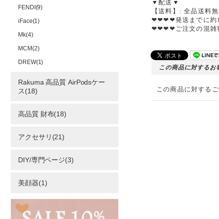
▼配送▼
FENDI(9)
【送料】: 全品送料
❤❤❤❤発送までに約
iFace(1)
❤❤❤❤ご注文の混
Mk(4)
MCM(2)
DREW(1)
この商品に対するお
Rakuma 高品質 AirPodsケー
この商品に対するご
ス(18)
高品質 財布(18)
アクセサリ(21)
DIY/専門ページ(3)
美顔器(1)