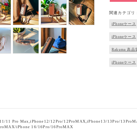
関連カテゴリ
iPhoneケース
iPhoneケース
Rakuma 高品
iPhoneケース
ト
1 Pro Max,iPhone12/12Pro/12ProMAX,iPhone13/13Pro/13ProMA
5ProMAX/iPhone 16/16Pro/16ProMAX