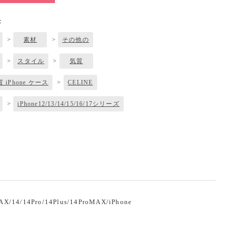
：
>
素材
>
その他の
>
スタイル
>
気質
質 iPhone ケース
>
CELINE
>
iPhone12/13/14/15/16/17シリーズ
X/14/14Pro/14Plus/14ProMAX/iPhone