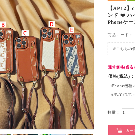
【AP12】c
ンド ❤️ ハ
Phoneケ
商品コード：
※こちらの
通常価格(税込
価格(税込)：
iPhone機種
A/B/C/D/E
数量：