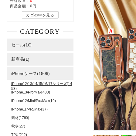
合計数量：
0
商品金額：
0円
カゴの中を見る
CATEGORY
セール(16)
新商品(1)
iPhoneケース(1806)
iPhone12/13/14/15/16/17シリーズ(14
53)
iPhone13/Pro/Max(403)
iPhone12/Mini/Pro/Max(19)
iPhone11/Pro/Max(37)
素材(1790)
秋冬(27)
TPU(212)