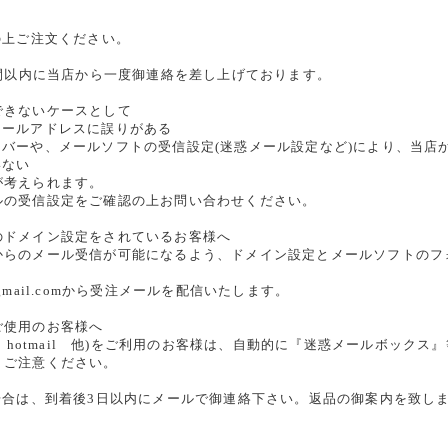
の上ご注文ください。
時間以内に当店から一度御連絡を差し上げております。
できないケースとして
メールアドレスに誤りがある
ーバーや、メールソフトの受信設定(迷惑メール設定など)により、当店
いない
が考えられます。
ルの受信設定をご確認の上お問い合わせください。
のドメイン設定をされているお客様へ
からのメール受信が可能になるよう、ドメイン設定とメールソフトのフ
re@gmail.comから受注メールを配信いたします。
ご使用のお客様へ
oo、hotmail 他)をご利用のお客様は、自動的に『迷惑メールボッ
、ご注意ください。
場合は、到着後3日以内にメールで御連絡下さい。返品の御案内を致し