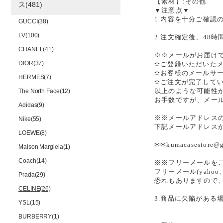
【素材】:その他
ス(481)
▼注意点▼
1.内容を十分ご確認
GUCCI(38)
LV(100)
2.注文確定後、48
CHANEL(41)
※※メールがお届け
DIOR(37)
✫ご登録いただいた
✫お客様のメールサ
HERMES(7)
✫ご注文が完了して
以上のような可能性
The North Face(12)
お手数ですが、メー
Adidas(9)
※※メールアドレス
Nike(55)
下記メールアドレス
LOEWE(8)
✉✉kumacasesto
Maison Margiela(1)
Coach(14)
※※フリーメールを
フリーメール(yah
Prada(29)
恐れもありますので
CELINE(26)
3.商品に欠陥がある
YSL(15)
BURBERRY(1)