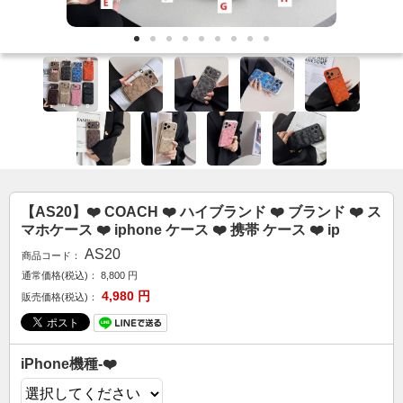
カップル人気
AirPodsケース
ケースDIY
新商品
アクセサリ
セール
FOLLOW US
【AS20】❤️ COACH ❤️ ハイブランド ❤️ ブランド ❤️ ス
マホケース ❤️ iphone ケース ❤️ 携帯 ケース ❤️ ip
Web: https://www.kumacase.jp
AS20
Instagram: kumacase_jp
商品コード：
通常価格(税込)：
8,800
円
Instagram: kumacasestore
4,980
円
販売価格(税込)：
Twitter: kumacasestore
E-mail: kumacasestore@gmail.com
Line ID: kumacase
iPhone機種-❤️