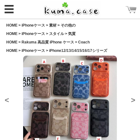
☰
HOME >
iPhoneケース
>
素材
>
その他の
HOME >
iPhoneケース
>
スタイル
>
気質
HOME >
Rakuma 高品質 iPhone ケース
>
Coach
HOME >
iPhoneケース
>
iPhone12/13/14/15/16/17シリーズ
ログイン
新規会員登録
CATEGORY
<
>
ホーム
Rakuma iPhone ケース
Rakuma 高品質 財布
iPhoneケース