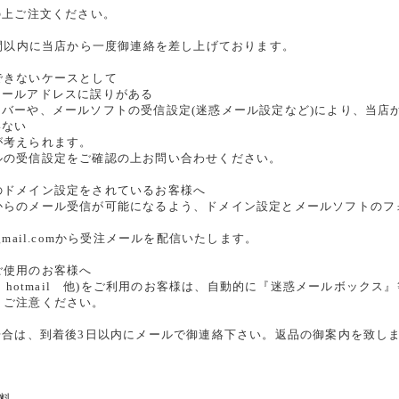
の上ご注文ください。
時間以内に当店から一度御連絡を差し上げております。
できないケースとして
メールアドレスに誤りがある
ーバーや、メールソフトの受信設定(迷惑メール設定など)により、当店
いない
が考えられます。
ルの受信設定をご確認の上お問い合わせください。
のドメイン設定をされているお客様へ
からのメール受信が可能になるよう、ドメイン設定とメールソフトのフ
re@gmail.comから受注メールを配信いたします。
ご使用のお客様へ
oo、hotmail 他)をご利用のお客様は、自動的に『迷惑メールボッ
、ご注意ください。
場合は、到着後3日以内にメールで御連絡下さい。返品の御案内を致し
無料