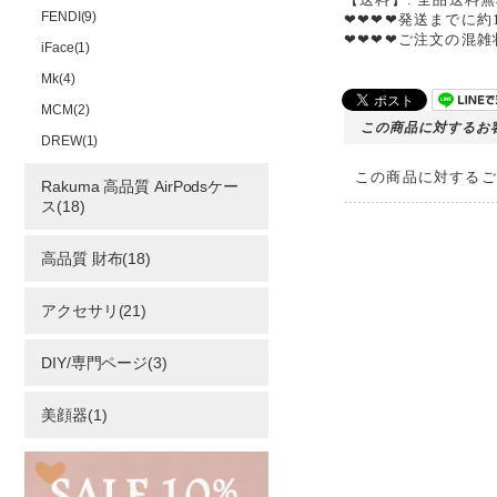
FENDI(9)
❤❤❤❤発送までに約
❤❤❤❤ご注文の混
iFace(1)
Mk(4)
MCM(2)
この商品に対するお
DREW(1)
この商品に対するご
Rakuma 高品質 AirPodsケー
ス(18)
高品質 財布(18)
アクセサリ(21)
DIY/専門ページ(3)
美顔器(1)