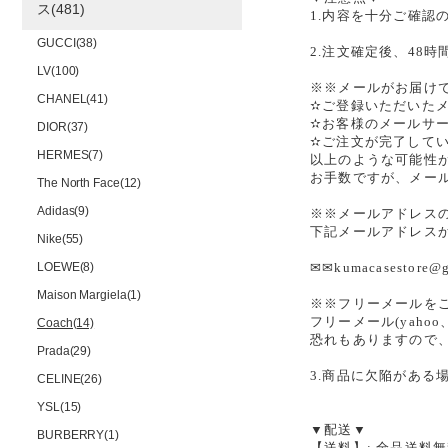
ス(481)
1.内容を十分ご確認
GUCCI(38)
2.注文確定後、48
LV(100)
※※メールがお届け
CHANEL(41)
✫ご登録いただいた
✫お客様のメールサ
DIOR(37)
✫ご注文が完了して
HERMES(7)
以上のような可能性
お手数ですが、メー
The North Face(12)
Adidas(9)
※※メールアドレス
下記メールアドレス
Nike(55)
LOEWE(8)
✉✉kumacasesto
Maison Margiela(1)
※※フリーメールを
フリーメール(yah
Coach(14)
恐れもありますので
Prada(29)
3.商品に欠陥がある
CELINE(26)
YSL(15)
▼配送▼
BURBERRY(1)
【送料】: 全品送料