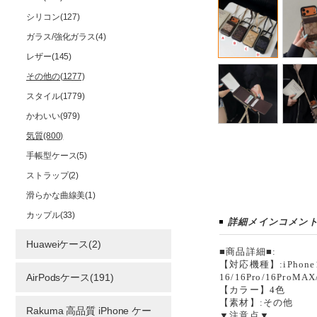
シリコン(127)
ガラス/強化ガラス(4)
レザー(145)
その他の(1277)
スタイル(1779)
かわいい(979)
気質(800)
手帳型ケース(5)
ストラップ(2)
滑らかな曲線美(1)
カップル(33)
詳細メインコメン
Huaweiケース(2)
■商品詳細■:
【対応機種】:iPhone12/1
AirPodsケース(191)
16/16Pro/16ProMAX
【カラー】4色
【素材】:その他
Rakuma 高品質 iPhone ケー
▼注意点▼