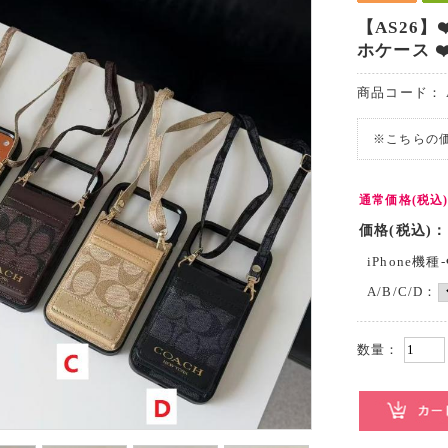
【AS26】❤
ホケース ❤️
商品コード：
※こちらの
通常価格(税込
価格(税込)：
iPhone機種-
A/B/C/D：
数量：