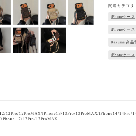
関連カテゴリ
iPhoneケース
iPhoneケース
Rakuma 高品
iPhoneケース
ト
2Pro/12ProMAX/iPhone13/13Pro/13ProMAX/iPhone14/14Pro/14P
/iPhone 17/17Pro/17ProMAX.