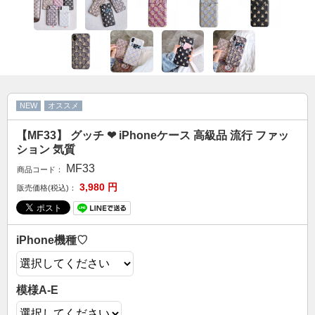
カップル人気
AirPodsケース
ケースDIY
新商品
アクセサリ
NEW
オススメ
セール
【MF33】 グッチ ❤ iPhoneケース 高級品 流行 ファッ
ション 気質
FOLLOW US
MF33
商品コード：
Web: https://www.kumacase.jp
3,980
円
販売価格(税込)：
Instagram: kumacase_jp
Instagram: kumacasestore
Twitter: kumacasestore
iPhone機種♡
E-mail: kumacasestore@gmail.com
Line ID: kumacase
模様A-E