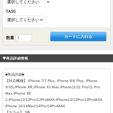
TA55
カートに入れる
数量
💖商品詳細情報
■商品詳細■:
【対応機種】:iPhone 7/7 Plus, iPhone 8/8 Plus, iPhone
X/XS,iPhone XR,iPhone Xs Max,iPhone11/11 Pro/11 Pro
Max,iPhone SE
2,iPhone12/12Pro/12ProMAX,iPhone13/13Pro/13ProMAX.
iPhone 14/14Max/14Pro/14ProMAX
【カラー】:3色