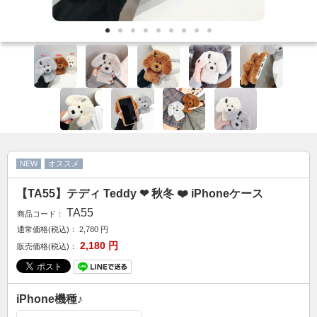
カップル人気
AirPodsケース
ケースDIY
新商品
アクセサリ
セール
FOLLOW US
NEW
オススメ
Web: https://www.kumacase.jp
【TA55】テディ Teddy ❤ 秋冬 ❤️ iPhoneケース
Instagram: kumacase_jp
TA55
商品コード：
Instagram: kumacasestore
通常価格(税込)：
2,780
円
Twitter: kumacasestore
2,180
円
販売価格(税込)：
E-mail: kumacasestore@gmail.com
Line ID: kumacase
iPhone機種♪