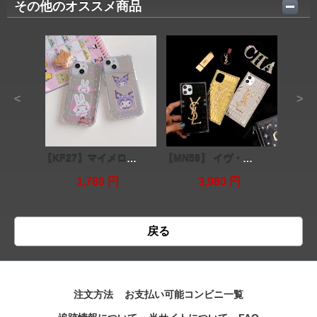
その他のオススメ商品
<
>
【KF27】マイメロディ ❤️ クロミちゃん ❤️ iPhone13 Pro ❤️ iPhone13 ❤️ iPhone13 Pro Max
【MN59】 イヴ・サンローラン ❤️ 高級品 ❤️ iPhoneケース ❤️ ファッション 気質
1,780 円
3,980 円
戻る
注文方法
お支払い可能コンビニ一覧