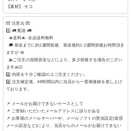
【素材】:モコ
💌 注意点 💌
1️⃣ 🚛 配送 🚛
🔥送料🔥: 全品送料無料
🚚 発送までに約1週間前後、発送後約1-2週間前後お時間頂き
ますが 📅
🚁️ご注文の混雑状況などにより、多少前後する場合がござい
ます🙏🏻
2️⃣ 内容を十分ご確認の上ご注文ください。
3️⃣ 注文確定後、48時間以内に当店から一度御連絡を差し上げ
ております。
📌 メールがお届けできないケースとして
📌 ご登録いただいたメールアドレスに誤りがある
📌 お客様のメールサーバーや、メールソフトの受信設定(迷惑
メール設定など)により、当店からのメールがお届けできない