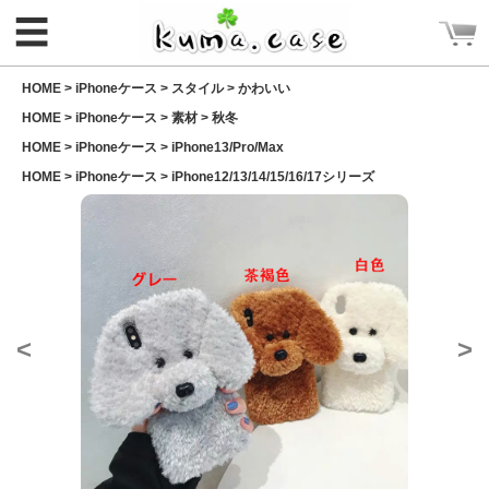
☰
HOME >
iPhoneケース
>
スタイル
>
かわいい
HOME >
iPhoneケース
>
素材
>
秋冬
HOME >
iPhoneケース
>
iPhone13/Pro/Max
HOME >
iPhoneケース
>
iPhone12/13/14/15/16/17シリーズ
ログイン
新規会員登録
CATEGORY
<
>
ホーム
Rakuma iPhone ケース
Rakuma 高品質 財布
iPhoneケース