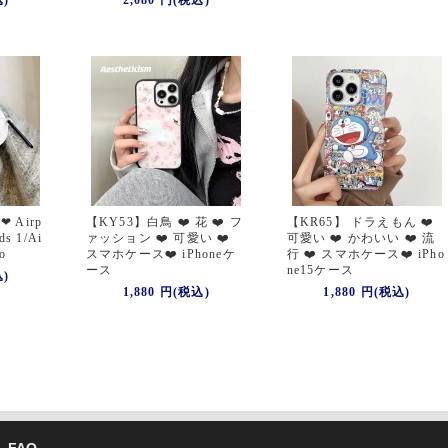
込)
2,080 円(税込)
❤ Airp
【KY53】白鳥 ❤️ 花 ❤️ フ
【KR65】 ドラえもん ❤️
s 1/Ai
ァッション ❤️ 可愛い ❤️
可愛い ❤️ かわいい ❤️ 流
o
スマホケース❤️ iPhoneケ
行 ❤️ スマホケース❤️ iPho
ース
ne15ケース
込)
1,880 円(税込)
1,880 円(税込)