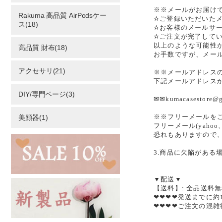
※※メールがお届け
Rakuma 高品質 AirPodsケー
✫ご登録いただいた
ス(18)
✫お客様のメールサ
✫ご注文が完了して
以上のような可能性
高品質 財布(18)
お手数ですが、メー
アクセサリ(21)
※※メールアドレス
下記メールアドレス
DIY/専門ページ(3)
✉✉kumacasesto
※※フリーメールを
美顔器(1)
フリーメール(yah
恐れもありますので
3.商品に欠陥がある
▼配送▼
【送料】: 全品送料
❤❤❤❤発送までに約
❤❤❤❤ご注文の混