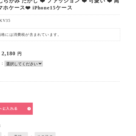
むらかみ たかし ❤️ ファッション ❤️ 可愛い ❤️ 高
マホケース❤️ iPhone15ケース
KV35
価格には消費税が含まれています。
2,180
円
♪：
：