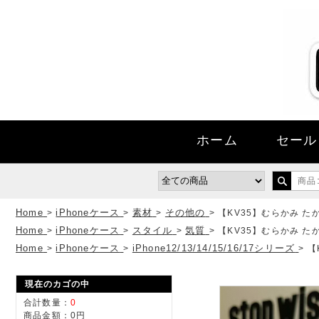
ホーム
セール
Home
iPhoneケース
素材
その他の
>
>
>
>
【KV35】むらかみ たかし
Home
iPhoneケース
スタイル
気質
>
>
>
>
【KV35】むらかみ たかし
Home
iPhoneケース
iPhone12/13/14/15/16/17シリーズ
>
>
>
【
現在のカゴの中
合計数量：
0
商品金額：
0円