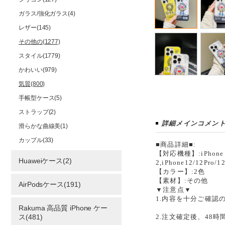
ガラス/強化ガラス(4)
レザー(145)
その他の(1277)
スタイル(1779)
かわいい(979)
気質(800)
手帳型ケース(5)
ストラップ(2)
詳細メインコメン
滑らかな曲線美(1)
カップル(33)
■商品詳細■:
【対応機種】:iPhone 7/7 
Huaweiケース(2)
2,iPhone12/12Pro/
【カラー】:2色
【素材】:その他
AirPodsケース(191)
▼注意点▼
1.内容を十分ご確認
Rakuma 高品質 iPhone ケー
ス(481)
2.注文確定後、48