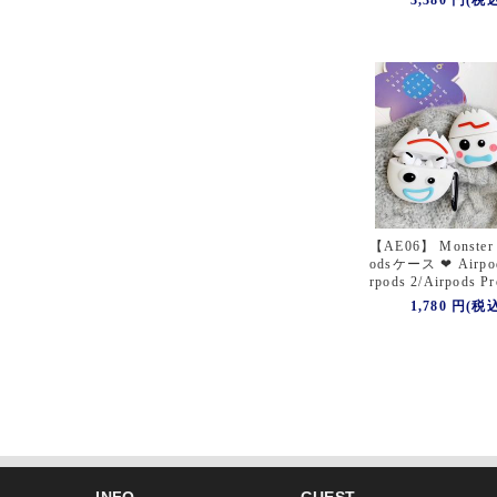
3,380 円(税
【AE06】 Monster 
odsケース ❤ Airpod
rpods 2/Airpods Pr
1,780 円(税