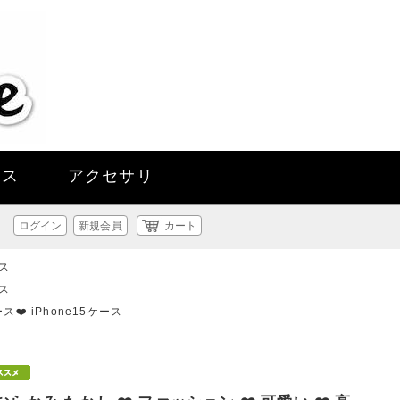
ース
アクセサリ
ログイン
新規会員
カート
ース
ース
ス❤️ iPhone15ケース