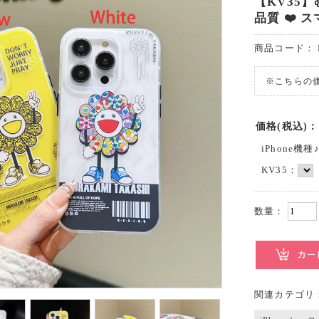
【KV35】
品質 ❤️ ス
商品コード：
※こちらの
価格(税込)：
iPhone機種
KV35：
数量：
関連カテゴリ