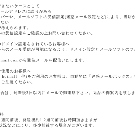
できないケースとして
メールアドレスに誤りがある
ーバーや、メールソフトの受信設定(迷惑メール設定など)により、当店
いない
が考えられます。
ルの受信設定をご確認の上お問い合わせください。
のドメイン設定をされているお客様へ
からのメール受信が可能になるよう、ドメイン設定とメールソフトのフ
re@gmail.comから受注メールを配信いたします。
ご使用のお客様へ
oo、hotmail 他)をご利用のお客様は、自動的に『迷惑メールボッ
、ご注意ください。
場合は、到着後3日以内にメールで御連絡下さい。返品の御案内を致し
無料
1週間前後、発送後約1-2週間前後お時間頂きますが
雑状況などにより、多少前後する場合がございます。