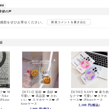
客様の声
感想をぜひお寄せください。
新規コメントを書き込む
品
フ❤️ M
【KT11】笑顔 ❤️ 流砂 ❤️
【KT68】KAWS ❤️ 暴力的
 Nike
可愛い ❤️ 高品質 ❤️ かわ
なクマ❤️ 可愛い ❤️スマホ
Phone
いい ❤️ スマホケース❤️ iP
ケース❤️ iPhoneケース
honeケース
2,180 円(税込)