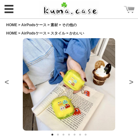
☰
HOME >
AirPodsケース
>
素材
>
その他の
HOME >
AirPodsケース
>
スタイル
>
かわいい
ログイン
新規会員登録
<
>
CATEGORY
ホーム
Rakuma iPhone ケース
Rakuma 高品質 財布
iPhoneケース