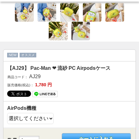
カップル人気
AirPodsケース
ケースDIY
新商品
アクセサリ
セール
NEW
オススメ
【AJ29】 Pac-Man ❤ 流砂 PC Airpodsケース
FOLLOW US
AJ29
商品コード：
Web: https://www.kumacase.jp
1,780
円
販売価格(税込)：
Instagram: kumacase_jp
Instagram: kumacasestore
Twitter: kumacasestore
AirPods機種
E-mail: kumacasestore@gmail.com
Line ID: kumacase
カートに入れる